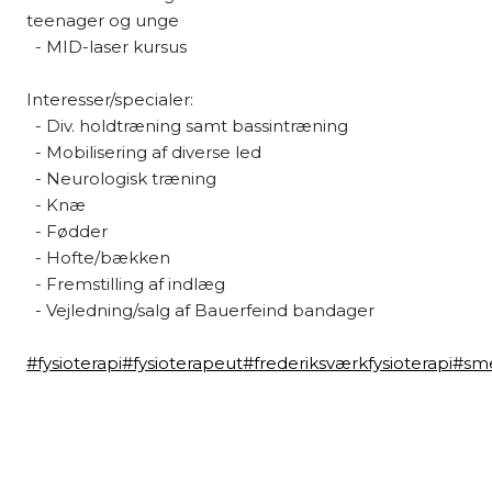
teenager og unge
- MID-laser kursus
Interesser/specialer:
- Div. holdtræning samt bassintræning
- Mobilisering af diverse led
- Neurologisk træning
- Knæ
- Fødder
- Hofte/bækken
- Fremstilling af indlæg
- Vejledning/salg af Bauerfeind bandager
#fysioterapi
#fysioterapeut
#frederiksværkfysioterapi
#sme