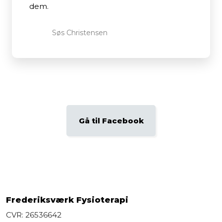
dem.
Søs Christensen​
Gå til Facebook​
Frederiksværk Fysioterapi
CVR: 26536642