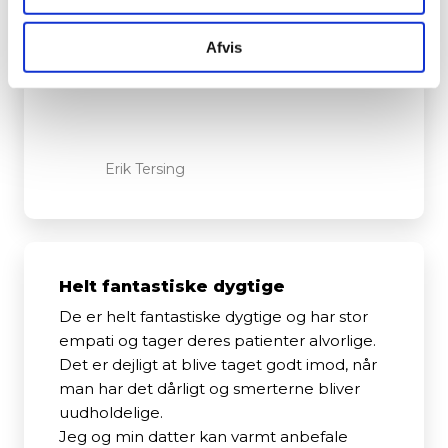
gode fysioterapeut og glæder mig til at
komme derop igen til foråret.
Afvis
Erik Tersing
Helt fantastiske dygtige
De er helt fantastiske dygtige og har stor
empati og tager deres patienter alvorlige.
Det er dejligt at blive taget godt imod, når
man har det dårligt og smerterne bliver
uudholdelige.
Jeg og min datter kan varmt anbefale