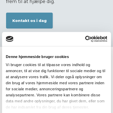
frem til at hjælpe dig.​
Kontakt os i dag​
Denne hjemmeside bruger cookies
Vi bruger cookies til at tilpasse vores indhold og
annoncer, til at vise dig funktioner til sociale medier og til
Udtalelser fra vores
at analysere vores trafik. Vi deler også oplysninger om
klienter
din brug af vores hjemmeside med vores partnere inden
for sociale medier, annonceringspartnere og
analysepartnere. Vores partnere kan kombinere disse
​ Du kan se flere anmeldelser på
Google
data med andre oplysninger, du har givet dem, eller som
eller vores
Facebook
.
de har indsamlet fra din brug af deres tjenester.