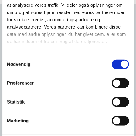
at analysere vores trafik. Vi deler også oplysninger om
din brug af vores hjemmeside med vores partnere inden
for sociale medier, annonceringspartnere og
Hør mere om vores
analysepartnere. Vores partnere kan kombinere disse
data med andre oplysninger, du har givet dem, eller som
behandlinger inden for
de har indsamlet fra din brug af deres tjenester.
fysioterapi
Samtykkevalg
Vil du høre mere om, hvordan en
Nødvendig
fysioterapeut kan hjælpe dig?
Ring til os på telefon
47 72 11 46
eller send
Præferencer
klinik@frvfys.dk
en e-mail til
. Vi ser
frem til at hjælpe dig.​
Statistik
Marketing
Kontakt os i dag​