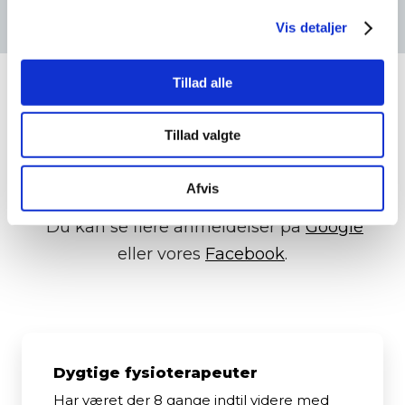
Vis detaljer
Tillad alle
Tillad valgte
Udtalelser fra vores
klienter
Afvis
​ Du kan se flere anmeldelser på
Google
eller vores
Facebook
.
Dygtige fysioterapeuter
Har været der 8 gange indtil videre med