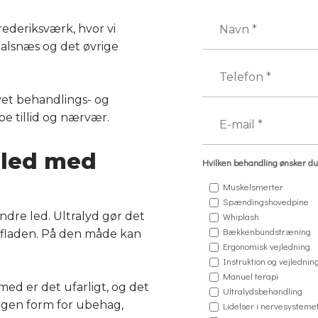
Frederiksværk, hvor vi
Halsnæs og det øvrige
syet behandlings- og
be tillid og nærvær.
 led med
Hvilken behandling ønsker du
Muskelsmerter
Spændingshovedpine
ndre led. Ultralyd gør det
Whiplash
Bækkenbundstræning
rfladen. På den måde kan
Ergonomisk vejledning
Instruktion og vejledni
Manuel terapi
med er det ufarligt, og det
Ultralydsbehandling
nogen form for ubehag,
Lidelser i nervesysteme