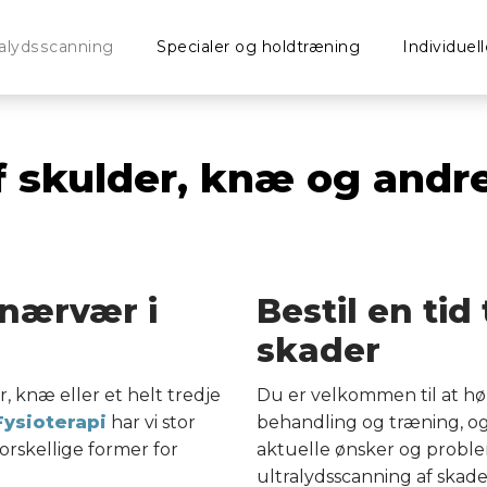
ralydsscanning
Specialer og holdtræning
Individuel
f skulder, knæ og andre
g nærvær i
Bestil en tid
skader
, knæ eller et helt tredje
Du er velkommen til at hør
ysioterapi
har vi stor
behandling og træning, og
rskellige former for
aktuelle ønsker og problems
ultralydsscanning af skade