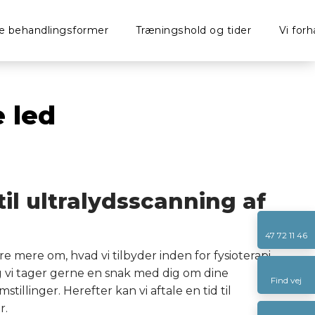
le behandlingsformer
Træningshold og tider
Vi forh
 led
 til ultralydsscanning af
47 72 11 46
e mere om, hvad vi tilbyder inden for fysioterapi,
 vi tager gerne en snak med dig om dine
Find vej
tillinger. Herefter kan vi aftale en tid til
r.