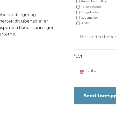
Gravid behandling
Idrætsskader
Lungelidelser
rtebehandlinger og
Ledsmerter
merter, dit ubehag eller
Andet
ngspunkt i både scanningen
erterne.
*Evt