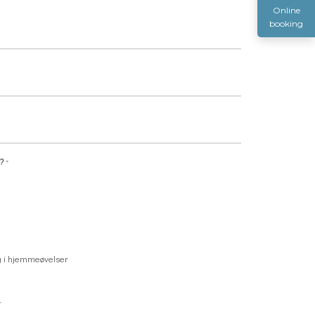
Online
booking
?
*
ng i hjemmeøvelser
t