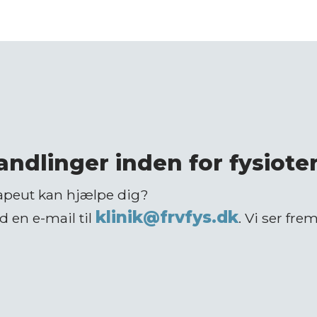
ndlinger inden for fysiote
rapeut kan hjælpe dig?
klinik@frvfys.dk
d en e-mail til
. Vi ser frem