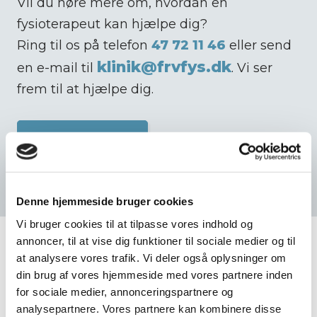
Vil du høre mere om, hvordan en
fysioterapeut kan hjælpe dig?
Ring til os på telefon
47 72 11 46
eller send
klinik@frvfys.dk
en e-mail til
. Vi ser
frem til at hjælpe dig.​
Kontakt os i dag​
Denne hjemmeside bruger cookies
Vi bruger cookies til at tilpasse vores indhold og
annoncer, til at vise dig funktioner til sociale medier og til
at analysere vores trafik. Vi deler også oplysninger om
din brug af vores hjemmeside med vores partnere inden
for sociale medier, annonceringspartnere og
Udtalelser fra vores
analysepartnere. Vores partnere kan kombinere disse