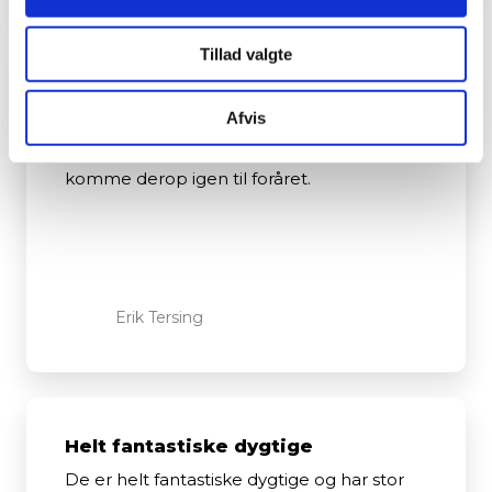
Tillad valgte
Meget glad for træning
Afvis
Jeg er meget glad for blive TRÆNET, af de
gode fysioterapeut og glæder mig til at
komme derop igen til foråret.
Erik Tersing
Helt fantastiske dygtige
De er helt fantastiske dygtige og har stor