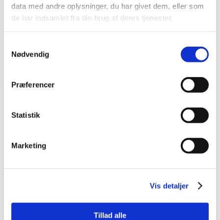
klienter
data med andre oplysninger, du har givet dem, eller som
de har indsamlet fra din brug af deres tjenester.
​ Du kan se flere anmeldelser på
Google
eller vores
Facebook
.
Samtykkevalg
Nødvendig
Præferencer
Dygtige fysioterapeuter
Statistik
Har været der 8 gange indtil videre med
artrose i nakken og har fået godt udbytte
af behandlingerne. De er også meget
Marketing
behjælpelige, hvis man har spørgsmål, til
hvad man evt. selv kan gøre derhjemme,
for at få det endnu bedre.
Vis detaljer
Susanne Jensen​
Tillad alle