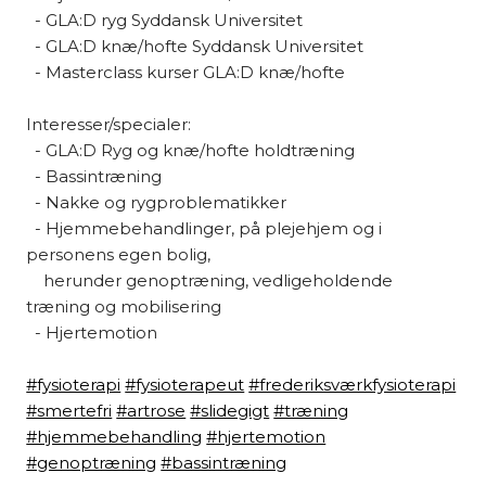
- GLA:D ryg Syddansk Universitet
- GLA:D knæ/hofte Syddansk Universitet
- Masterclass kurser GLA:D knæ/hofte
​Interesser/specialer:
- GLA:D Ryg og knæ/hofte holdtræning
- Bassintræning
- Nakke og rygproblematikker
- Hjemmebehandlinger, på plejehjem og i
personens egen bolig,
herunder genoptræning, vedligeholdende
træning og mobilisering
- Hjertemotion
#fysioterapi
#fysioterapeut
#frederiksværkfysioterapi
#smertefri
#artrose
#slidegigt
#træning
#hjemmebehandling
#hjertemotion
#genoptræning
#bassintræning