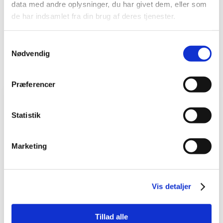
klienter
data med andre oplysninger, du har givet dem, eller som
de har indsamlet fra din brug af deres tjenester.
​ Du kan se flere anmeldelser på
Google
eller vores
Facebook
.
Samtykkevalg
Nødvendig
Præferencer
Dygtige fysioterapeuter
Statistik
Har været der 8 gange indtil videre med
artrose i nakken og har fået godt udbytte
af behandlingerne. De er også meget
Marketing
behjælpelige, hvis man har spørgsmål, til
hvad man evt. selv kan gøre derhjemme,
for at få det endnu bedre.
Vis detaljer
Susanne Jensen​
Tillad alle