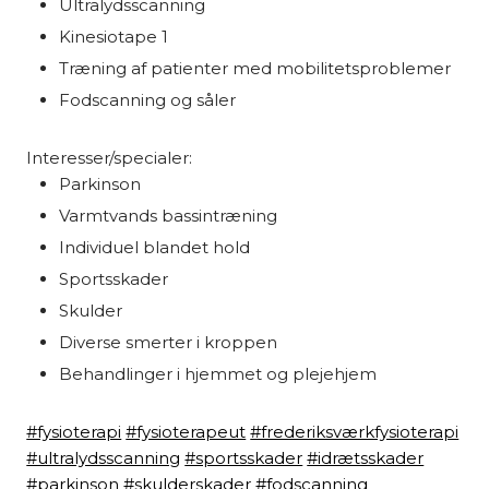
Ultralydsscanning
Kinesiotape 1
Træning af patienter med mobilitetsproblemer
Fodscanning og såler
Interesser/specialer:​
Parkinson
Varmtvands bassintræning
Individuel blandet hold
Sportsskader
Skulder
Diverse smerter i kroppen
Behandlinger i hjemmet og plejehjem
#fysioterapi
#fysioterapeut
#frederiksværkfysioterapi
#ultralydsscanning
#sportsskader
#idrætsskader
#parkinson
#skulderskader
#fodscanning